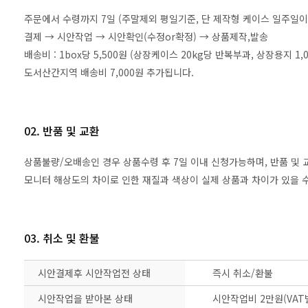
주문에서 수령까지 7일 (주말제외 평일기준, 단 제작형 케이스 일주일이
결제 → 시안작업 → 시안확인(수정or확정) → 상품제작,발송
배송비 : 1box당 5,500원 (상장케이스 20kg당 반복부과, 상장용지 
도서산간지역 배송비 7,000원 추가됩니다.
02. 반품 및 교환
상품불량/오배송인 경우 상품수령 후 7일 이내 신청가능하며, 반품 및
모니터 해상도의 차이로 인한 재질과 색상이 실제 상품과 차이가 있을 수
03. 취소 및 환불
시안결제후 시안작업전 상태
즉시 취소/환불
시안작업을 받아본 상태
시안작업비 2만원(VAT