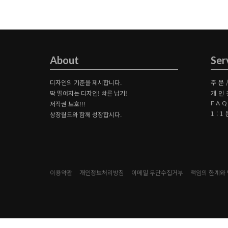
About
Ser
디자인의 기준을 제시합니다.
주문
딱 떨어지는 디자인! 빠른 납기!
개인
저작권 보호!!!
FA
1:
상장월드와 함께 성장합시다.
이용약관
개인정보처리방침
이메일 무단수집거부
책임의 한계와