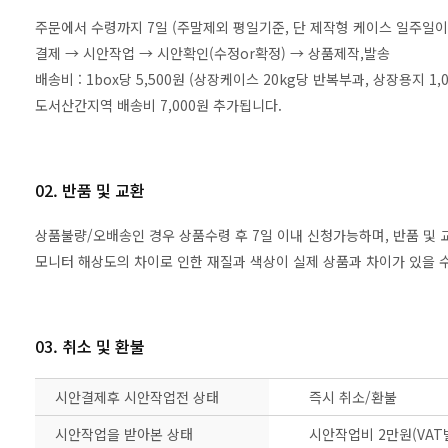
주문에서 수령까지 7일 (주말제외 평일기준, 단 제작형 케이스 일주일이
결제 → 시안작업 → 시안확인(수정or확정) → 상품제작,발송
배송비 : 1box당 5,500원 (상장케이스 20kg당 반복부과, 상장용지 
도서산간지역 배송비 7,000원 추가됩니다.
02. 반품 및 교환
상품불량/오배송인 경우 상품수령 후 7일 이내 신청가능하며, 반품 및
모니터 해상도의 차이로 인한 재질과 색상이 실제 상품과 차이가 있을 수
03. 취소 및 환불
시안결제후 시안작업전 상태
즉시 취소/환불
시안작업을 받아본 상태
시안작업비 2만원(VAT