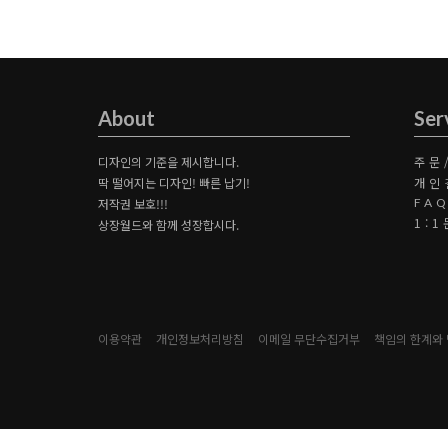
About
Ser
디자인의 기준을 제시합니다.
주문
딱 떨어지는 디자인! 빠른 납기!
개인
저작권 보호!!!
FA
1:
상장월드와 함께 성장합시다.
이용약관
개인정보처리방침
이메일 무단수집거부
책임의 한계와