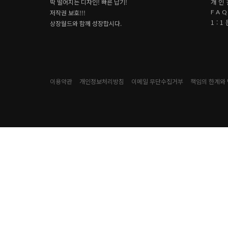
딱 떨어지는 디자인! 빠른 납기!
개인
저작권 보호!!!
FA
1:
상장월드와 함께 성장합시다.
이용약관
개인정보처리방침
이메일 무단수집거부
책임의 한계와