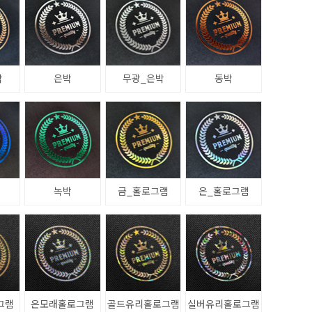
박
은박
무광_은박
동박
녹박
금_홀로그램
은_홀로그램
그램
은모래홀로그램
골드유리홀로그램
실버유리홀로그램