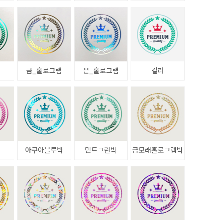
금_홀로그램
은_홀로그램
컬러
아쿠아블루박
민트그린박
금모래홀로그램박