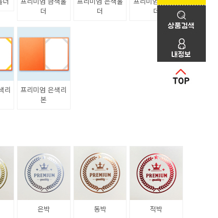
홀더
프리미엄 금색홀
프리미엄 은색홀
프리미엄 청색홀
더
더
더
색리
프리미엄 은색리
본
은박
동박
적박