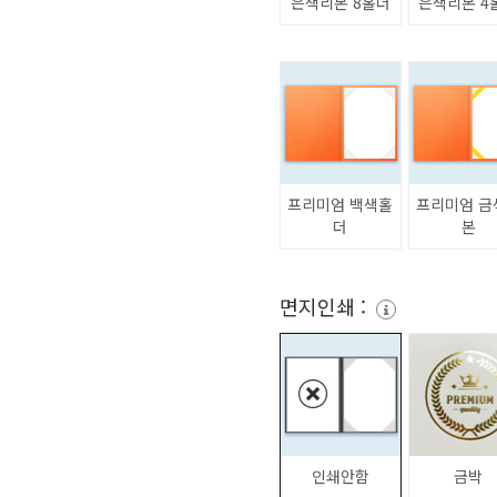
은색리본 8홀더
은색리본 4
프리미엄 백색홀
프리미엄 금
더
본
면지인쇄 :
인쇄안함
금박