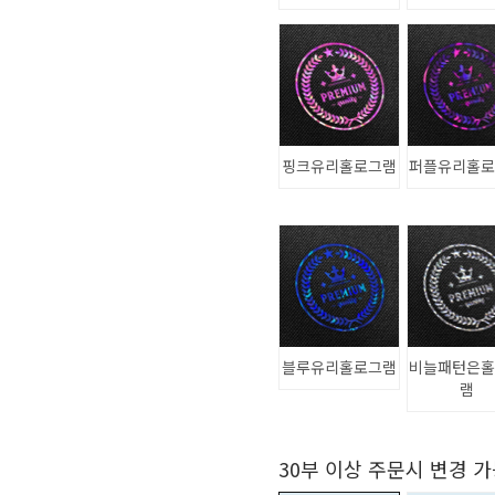
핑크유리홀로그램
퍼플유리홀
블루유리홀로그램
비늘패턴은
램
30부 이상 주문시 변경 