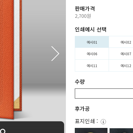
판매가격
2,700원
인쇄예시 선택
예시01
예시02
예시06
예시07
예시11
예시12
수량
후가공
표지인쇄 :