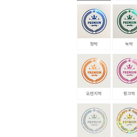
청박
녹박
오렌지박
핑크박