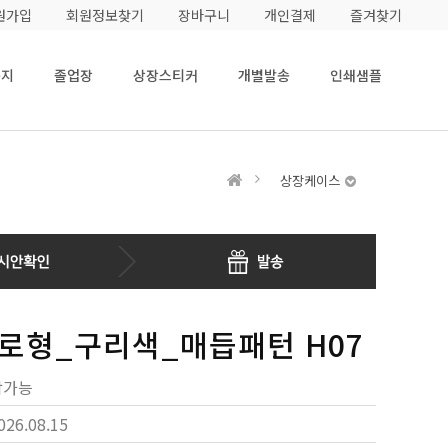
원가입
회원정보찾기
장바구니
개인결제
즐겨찾기
용지
졸업장
상장스티커
개별발송
인쇄샘플
상장케이스
로형_구리색_매듭패턴 H07
작가능
026.08.15