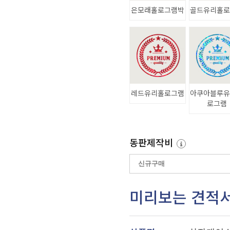
은모래홀로그램박
골드유리홀
레드유리홀로그램
아쿠아블루
로그램
동판제작비
미리보는 견적