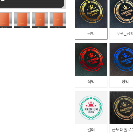
금박
무광_금
적박
청박
컬러
금모래홀로