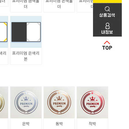
홀더
프리미엄 금색홀
프리미엄 은색홀
프리미엄 청색홀
더
더
더
색리
프리미엄 은색리
본
은박
동박
적박