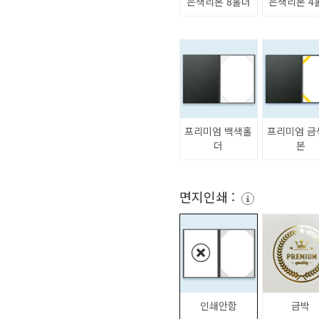
은색리본 8홀더
은색리본 4
프리미엄 백색홀
프리미엄 금
더
본
면지인쇄 :
인쇄안함
금박