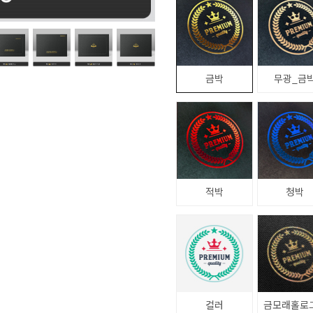
금박
무광_금
적박
청박
컬러
금모래홀로