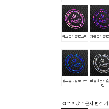
핑크유리홀로그램
퍼플유리홀
블루유리홀로그램
비늘패턴은
램
30부 이상 주문시 변경 