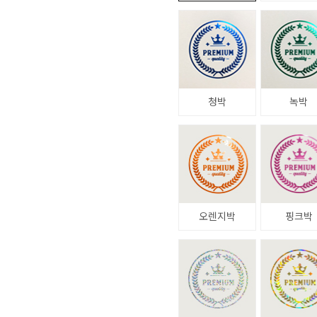
청박
녹박
오렌지박
핑크박