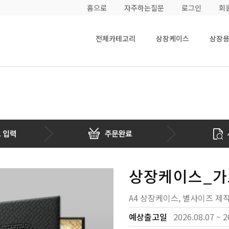
홈으로
자주하는질문
로그인
회
전체카테고리
상장케이스
상장
상장케이스_가
A4 상장케이스, 별사이즈 제
예상출고일
2026.08.07 ~ 2