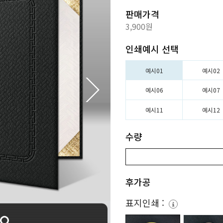
판매가격
3,900원
인쇄예시 선택
예시01
예시02
예시06
예시07
예시11
예시12
수량
후가공
표지인쇄 :