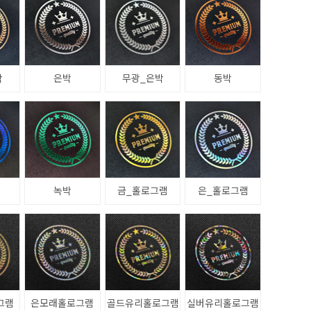
박
은박
무광_은박
동박
녹박
금_홀로그램
은_홀로그램
그램
은모래홀로그램
골드유리홀로그램
실버유리홀로그램