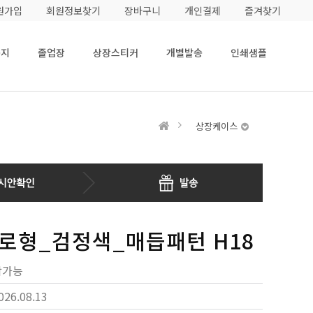
원가입
회원정보찾기
장바구니
개인결제
즐겨찾기
용지
졸업장
상장스티커
개별발송
인쇄샘플
상장케이스
로형_검정색_매듭패턴 H18
작가능
026.08.13