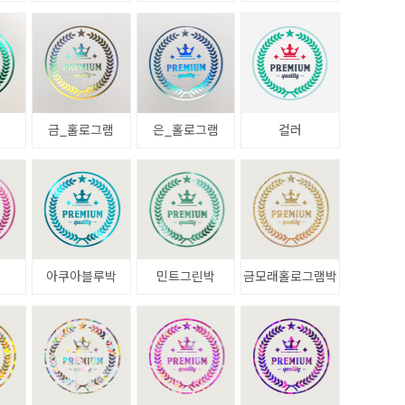
금_홀로그램
은_홀로그램
컬러
아쿠아블루박
민트그린박
금모래홀로그램박