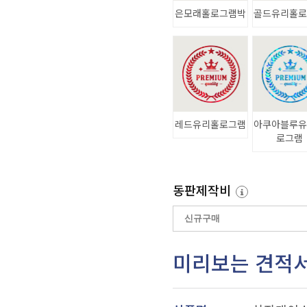
은모래홀로그램박
골드유리홀
레드유리홀로그램
아쿠아블루
로그램
동판제작비
미리보는 견적