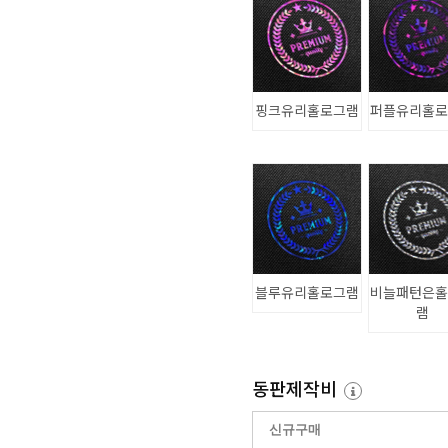
핑크유리홀로그램
퍼플유리홀
블루유리홀로그램
비늘패턴은
램
동판제작비