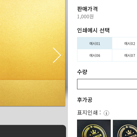
판매가격
1,000원
인쇄예시 선택
예시01
예시02
예시06
예시07
수량
후가공
표지인쇄 :