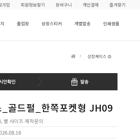
원가입
회원정보찾기
장바구니
개인결제
즐겨찾기
용지
졸업장
상장스티커
개별발송
인쇄샘플
상장케이스
_골드펄_한쪽포켓형 JH09
4, 별 사이즈 제작문의
026.08.16