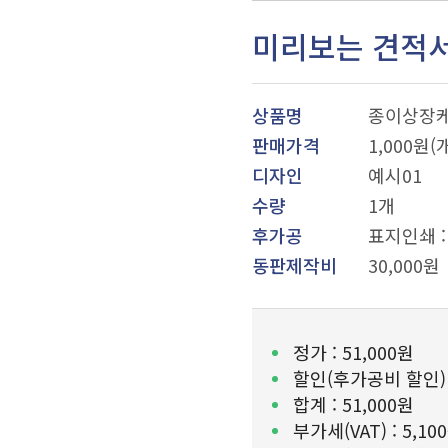
미리보는 견적
상품명
종이상장케
판매가격
1,000원(
디자인
예시01
수량
1개
후가공
표지인쇄 : 
동판제작비
30,000원
정가 :
51,000원
할인(후가공비 할인)
합계 :
51,000원
부가세(VAT) :
5,10