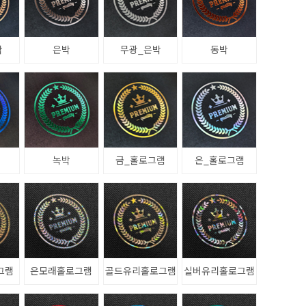
박
은박
무광_은박
동박
녹박
금_홀로그램
은_홀로그램
그램
은모래홀로그램
골드유리홀로그램
실버유리홀로그램