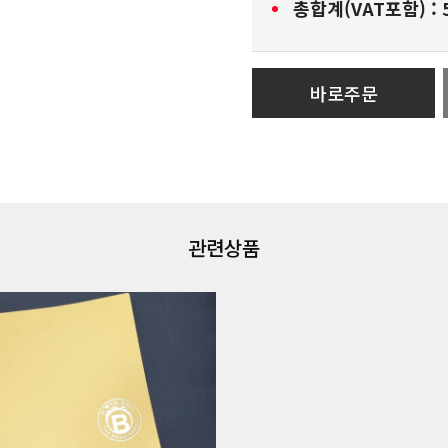
총합계(VAT포함) :
바로주문
관련상품