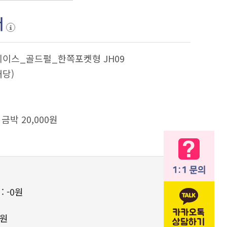
서
이스_골드펄_한쪽포켓형 JH09
개당)
금박 20,000원
 :
-0원
0원