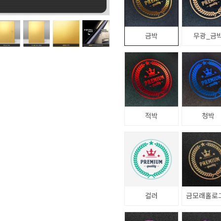
금박
무광_금
적박
청박
컬러
금모래홀로