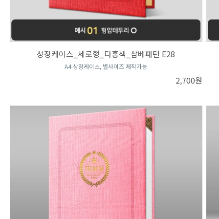
상장케이스_세로형_다홍색_삼베패턴 E28
A4 상장케이스, 별사이즈 제작가능
2,700원