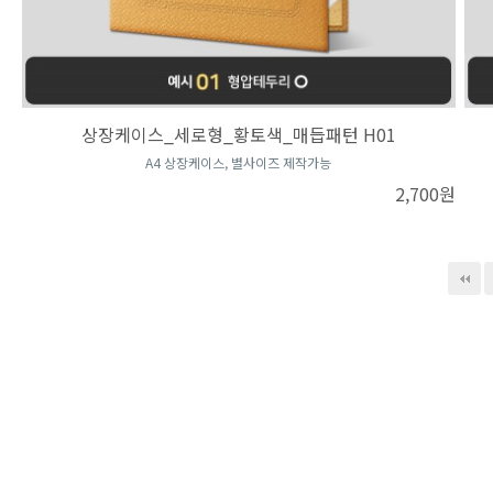
상장케이스_세로형_황토색_매듭패턴 H01
A4 상장케이스, 별사이즈 제작가능
2,700원
다음
맨끝