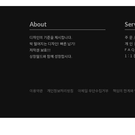
About
Ser
디자인의 기준을 제시합니다.
주문
딱 떨어지는 디자인! 빠른 납기!
개인
저작권 보호!!!
FA
1:
상장월드와 함께 성장합시다.
이용약관
개인정보처리방침
이메일 무단수집거부
책임의 한계와