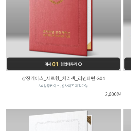
상장케이스_세로형_체리색_리넨패턴 G04
A4 상장케이스, 별사이즈 제작가능
2,600원