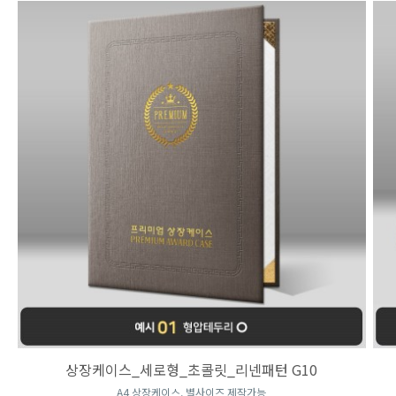
상장케이스_세로형_초콜릿_리넨패턴 G10
A4 상장케이스, 별사이즈 제작가능