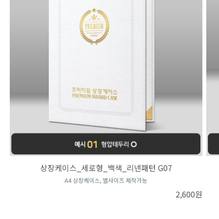
상장케이스_세로형_백색_리넨패턴 G07
A4 상장케이스, 별사이즈 제작가능
2,600원