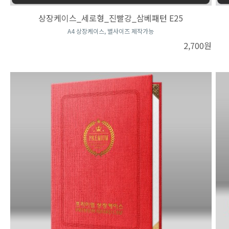
상장케이스_세로형_진빨강_삼베패턴 E25
A4 상장케이스, 별사이즈 제작가능
2,700원