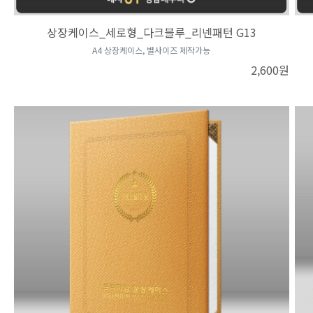
상장케이스_세로형_다크블루_리넨패턴 G13
A4 상장케이스, 별사이즈 제작가능
2,600원