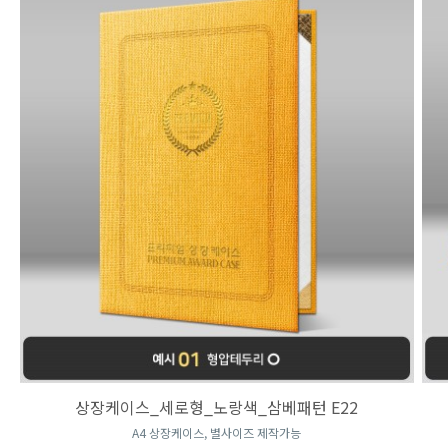
상장케이스_세로형_노랑색_삼베패턴 E22
A4 상장케이스, 별사이즈 제작가능