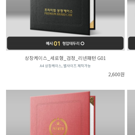
상장케이스_세로형_검정_리넨패턴 G01
A4 상장케이스, 별사이즈 제작가능
2,600원