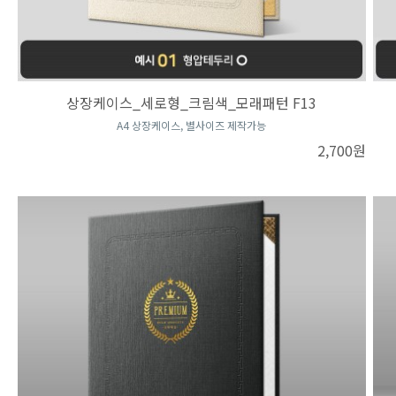
상장케이스_세로형_크림색_모래패턴 F13
A4 상장케이스, 별사이즈 제작가능
2,700원