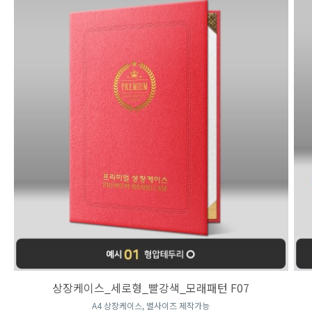
상장케이스_세로형_빨강색_모래패턴 F07
A4 상장케이스, 별사이즈 제작가능